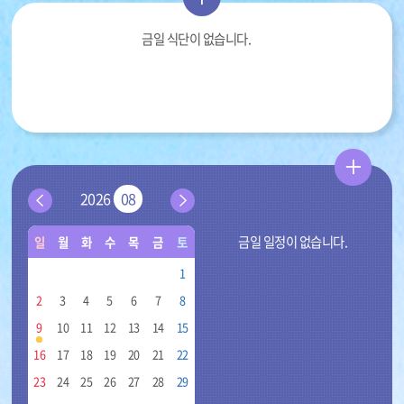
보
금일 식단이 없습니다.
기
더
행
2026
08
보
이
다
사
전
음
기
금일 일정이 없습니다.
일
월
화
수
목
금
토
달
달
안
학
1
내
교
2
3
4
5
6
7
8
일
정
9
10
11
12
13
14
15
-
16
17
18
19
20
21
22
일,
23
24
25
26
27
28
29
월,