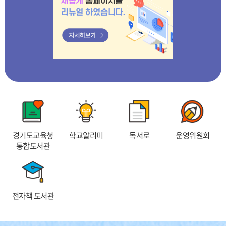
이
지
이
보
지
지
기
경기도교육청
학교알리미
독서로
운영위원회
통합도서관
전자책 도서관