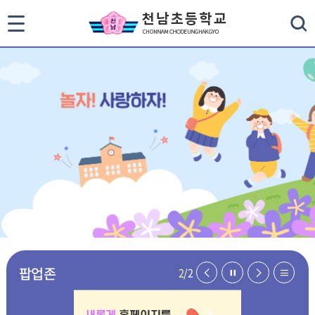
통
검색
합
검
색
닫
기
팝업존
이
일
다
리
2
/
2
전
시
음
스
페
정
페
트