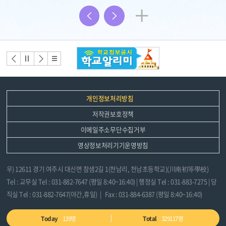
3
더
배
보
너
배너
배너
배너
배너
모
이전
정지
다음
리스
음
트
기
개인정보처리방침
저작권보호정책
이메일주소무단수집거부
영상정보처리기기운영방침
우) 12611 경기 여주시 대신면 참샘2길 1(천남리, 천남초등학교)(川南初等學校)
Tel : 교무실 Tel : 031-882-7647 (평일 8:40~16:40) | 행정실 Tel : 031-883-7275 | 당
직실 Tel : 031-882-7647(야간,휴일) | Fax : 031-884-6387 (평일 8:40~16:40)
Today
139명
Total
329117명