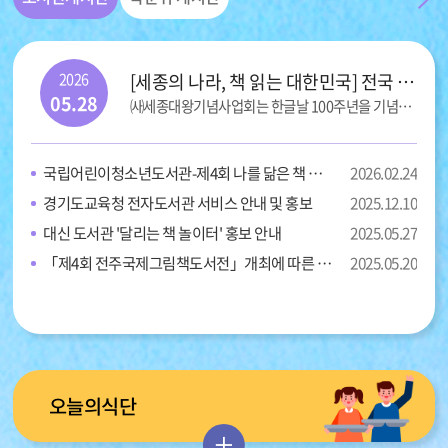
2026
[세종의 나라, 책 읽는 대한민국] 전국 독서 감상문 대회 홍보
05.28
㈔세종대왕기념사업회는 한글날 100주년을 기념하여 전 국민의 올바른 독서 문화를 정착시키고자[세종의 나라, 책 읽는 대한민국] 전국 독서감상문 대회를 개최합니다.
국립어린이청소년도서관-제4회 나를 닮은 책 속의 얼굴 그림 공모전 참가 안내
2026.02.24
경기도교육청 전자도서관 서비스 안내 및 홍보
2025.12.10
대신 도서관 '달리는 책 놀이터' 홍보 안내
2025.05.27
「제4회 전주국제그림책도서전」개최에 따른 홍보
2025.05.20
오늘의식단
더