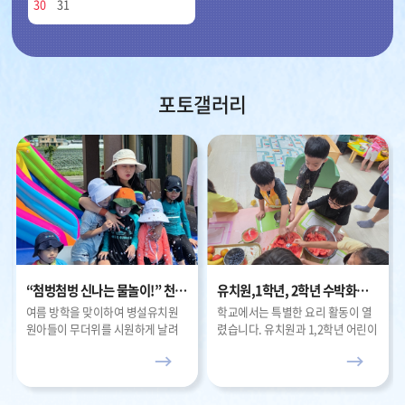
화,
30
31
수,
목,
금,
토
포토갤러리
“첨벙첨벙 신나는 물놀이!” 천남초병설유치원, 여름맞이 물놀이 체험 진행
유치원,1학년, 2학년 수박화채만들기
여름 방학을 맞이하여 병설유치원
학교에서는 특별한 요리 활동이 열
원아들이 무더위를 시원하게 날려
렸습니다. 유치원과 1,2학년 어린이
버릴 신나는 물놀이 체험 행사를 가
들이 모두 모여 무더위를 날려줄 '수
졌습니다.유치원 마당에 설치된 대
박화채'를 직접 만들어보는 시간이
형 에어바운스 슬라이드와 전용 풀
었습니다.